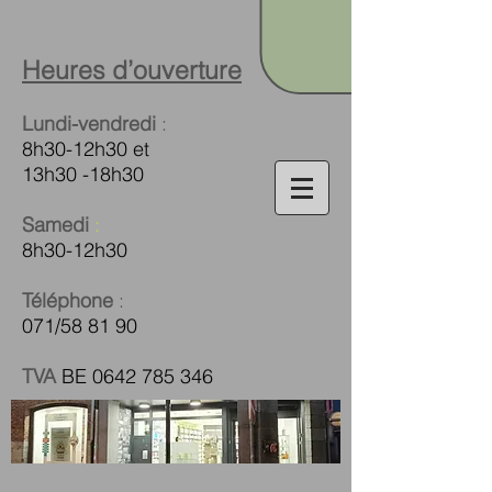
Heures d’ouverture
Lundi-vendredi
:
8h30-12h30 et
13h30 -18h30
Samedi
:
8h30-12h30
Téléphone
:
071/58 81 90
TVA
BE
0642 785 346