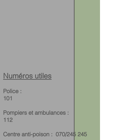
Numéros utiles
Police :
101
Pompiers et ambulances :
112
Centre anti-poison :
070/245 245