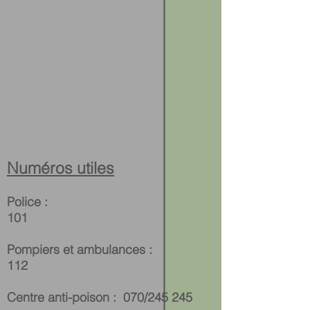
Numéros utiles
Police :
101
Pompiers et ambulances :
112
Centre anti-poison :
070/245 245