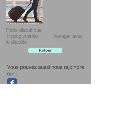
Pieds diabétique
Hypoglycémie Voyager avec
le diabète
Retour
Vous pouvez aussi nous rejoindre
sur :
© 2016 by Pharmacie De Coninck