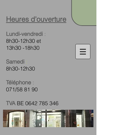
Heures d’ouverture
Lundi-vendredi
:
8h30-12h30 et
13h30 -18h30
Samedi
:
8h30-12h30
Téléphone
:
071/58 81 90
TVA
BE
0642 785 346