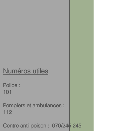
Numéros utiles
Police :
101
Pompiers et ambulances :
112
Centre anti-poison :
070/245 245