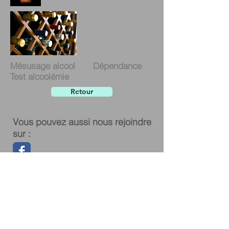
Mésusage alcool Dépendance
Test alcoolémie
Retour
Vous pouvez aussi nous rejoindre
sur :
© 2016 by Pharmacie De Coninck