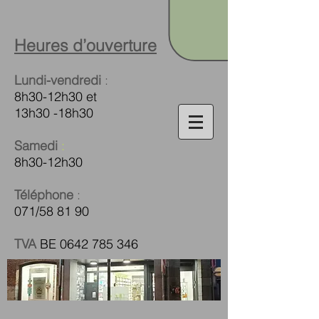
Heures d’ouverture
Lundi-vendredi
:
8h30-12h30 et
13h30 -18h30
Samedi
:
8h30-12h30
Téléphone
:
071/58 81 90
TVA
BE
0642 785 346